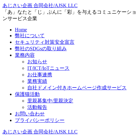
あじさい企画 合同会社/AJSK LLC
「あ」なたと「じ」ぶんに「彩」を与えるコミュニケーショ
ンサービス企業
Home
弊社について
セキュリティ対策安全宣言
弊社のSDGsの取り組み
業務内容
お知らせ
IT/ICT/IoTニュース
お仕事連携
業務実績
自社ドメイン付きホームページ作成サービス
保護猫活動
里親募集中/里親決定
活動報告
お問い合わせ
プライバシーポリシー
あじさい企画 合同会社/AJSK LLC