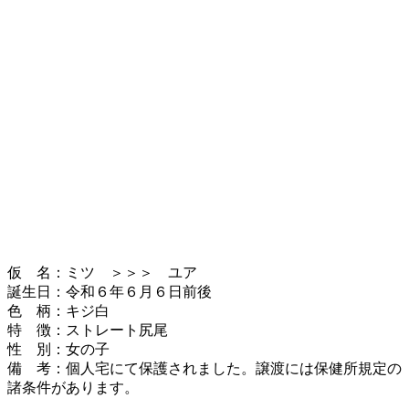
仮 名：ミツ ＞＞＞ ユア
誕生日：令和６年６月６日前後
色 柄：キジ白
特 徴：ストレート尻尾
性 別：女の子
備 考：個人宅にて保護されました。譲渡には保健所規定の
諸条件があります。