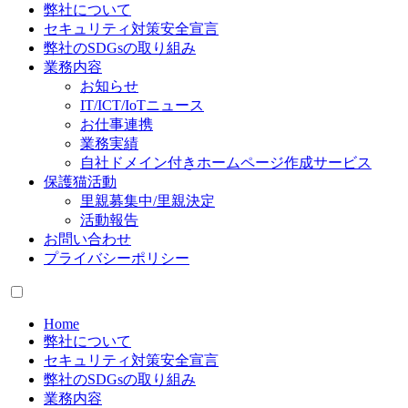
弊社について
セキュリティ対策安全宣言
弊社のSDGsの取り組み
業務内容
お知らせ
IT/ICT/IoTニュース
お仕事連携
業務実績
自社ドメイン付きホームページ作成サービス
保護猫活動
里親募集中/里親決定
活動報告
お問い合わせ
プライバシーポリシー
Home
弊社について
セキュリティ対策安全宣言
弊社のSDGsの取り組み
業務内容