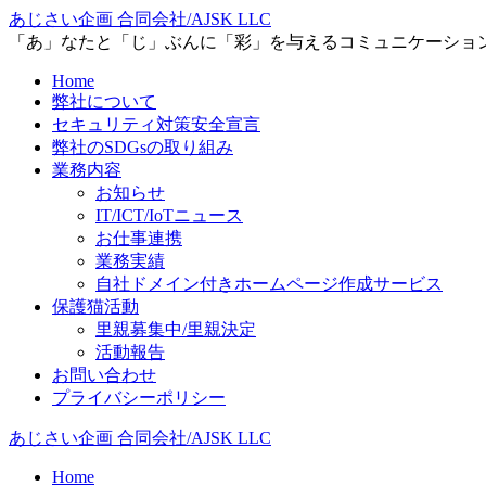
あじさい企画 合同会社/AJSK LLC
「あ」なたと「じ」ぶんに「彩」を与えるコミュニケーショ
Home
弊社について
セキュリティ対策安全宣言
弊社のSDGsの取り組み
業務内容
お知らせ
IT/ICT/IoTニュース
お仕事連携
業務実績
自社ドメイン付きホームページ作成サービス
保護猫活動
里親募集中/里親決定
活動報告
お問い合わせ
プライバシーポリシー
あじさい企画 合同会社/AJSK LLC
Home