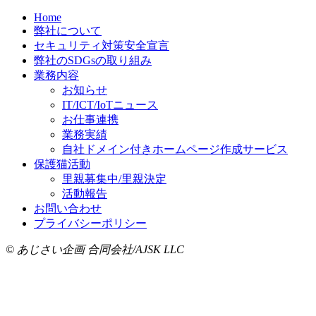
Home
弊社について
セキュリティ対策安全宣言
弊社のSDGsの取り組み
業務内容
お知らせ
IT/ICT/IoTニュース
お仕事連携
業務実績
自社ドメイン付きホームページ作成サービス
保護猫活動
里親募集中/里親決定
活動報告
お問い合わせ
プライバシーポリシー
© あじさい企画 合同会社/AJSK LLC