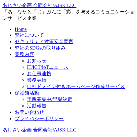
あじさい企画 合同会社/AJSK LLC
「あ」なたと「じ」ぶんに「彩」を与えるコミュニケーショ
ンサービス企業
Home
弊社について
セキュリティ対策安全宣言
弊社のSDGsの取り組み
業務内容
お知らせ
IT/ICT/IoTニュース
お仕事連携
業務実績
自社ドメイン付きホームページ作成サービス
保護猫活動
里親募集中/里親決定
活動報告
お問い合わせ
プライバシーポリシー
あじさい企画 合同会社/AJSK LLC