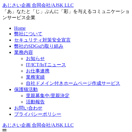
あじさい企画 合同会社/AJSK LLC
「あ」なたと「じ」ぶんに「彩」を与えるコミュニケーショ
ンサービス企業
Home
弊社について
セキュリティ対策安全宣言
弊社のSDGsの取り組み
業務内容
お知らせ
IT/ICT/IoTニュース
お仕事連携
業務実績
自社ドメイン付きホームページ作成サービス
保護猫活動
里親募集中/里親決定
活動報告
お問い合わせ
プライバシーポリシー
あじさい企画 合同会社/AJSK LLC