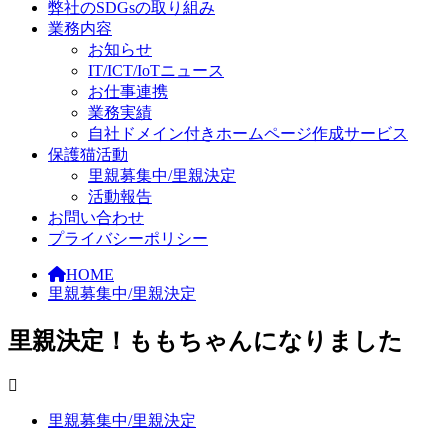
弊社のSDGsの取り組み
業務内容
お知らせ
IT/ICT/IoTニュース
お仕事連携
業務実績
自社ドメイン付きホームページ作成サービス
保護猫活動
里親募集中/里親決定
活動報告
お問い合わせ
プライバシーポリシー
HOME
里親募集中/里親決定
里親決定！ももちゃんになりました
里親募集中/里親決定