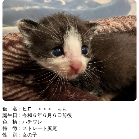
仮 名：ヒロ ＞＞＞ もも
誕生日：令和６年６月６日前後
色 柄：ハチワレ
特 徴：ストレート尻尾
性 別：女の子