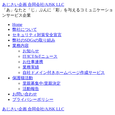
あじさい企画 合同会社/AJSK LLC
「あ」なたと「じ」ぶんに「彩」を与えるコミュニケーショ
ンサービス企業
Home
弊社について
セキュリティ対策安全宣言
弊社のSDGsの取り組み
業務内容
お知らせ
IT/ICT/IoTニュース
お仕事連携
業務実績
自社ドメイン付きホームページ作成サービス
保護猫活動
里親募集中/里親決定
活動報告
お問い合わせ
プライバシーポリシー
あじさい企画 合同会社/AJSK LLC