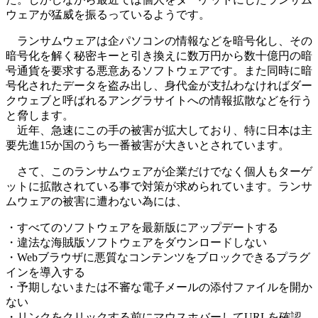
ウェアが猛威を振るっているようです。
ランサムウェアは企パソコンの情報などを暗号化し、その
暗号化を解く秘密キーと引き換えに数万円から数十億円の暗
号通貨を要求する悪意あるソフトウェアです。また同時に暗
号化されたデータを盗み出し、身代金が支払わなければダー
クウェブと呼ばれるアングラサイトへの情報拡散などを行う
と脅します。
近年、急速にこの手の被害が拡大しており、特に日本は主
要先進15か国のうち一番被害が大きいとされています。
さて、このランサムウェアが企業だけでなく個人もターゲ
ットに拡散されている事で対策が求められています。ランサ
ムウェアの被害に遭わない為には、
・すべてのソフトウェアを最新版にアップデートする
・違法な海賊版ソフトウェアをダウンロードしない
・Webブラウザに悪質なコンテンツをブロックできるプラグ
インを導入する
・予期しないまたは不審な電子メールの添付ファイルを開か
ない
・リンクをクリックする前にマウスホバーしてURLを確認