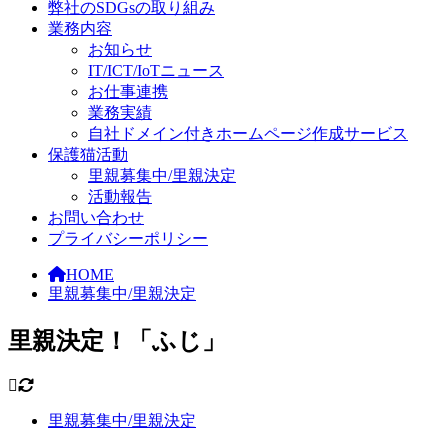
弊社のSDGsの取り組み
業務内容
お知らせ
IT/ICT/IoTニュース
お仕事連携
業務実績
自社ドメイン付きホームページ作成サービス
保護猫活動
里親募集中/里親決定
活動報告
お問い合わせ
プライバシーポリシー
HOME
里親募集中/里親決定
里親決定！「ふじ」
里親募集中/里親決定