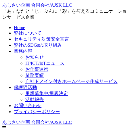
あじさい企画 合同会社/AJSK LLC
「あ」なたと「じ」ぶんに「彩」を与えるコミュニケーショ
ンサービス企業
Home
弊社について
セキュリティ対策安全宣言
弊社のSDGsの取り組み
業務内容
お知らせ
IT/ICT/IoTニュース
お仕事連携
業務実績
自社ドメイン付きホームページ作成サービス
保護猫活動
里親募集中/里親決定
活動報告
お問い合わせ
プライバシーポリシー
あじさい企画 合同会社/AJSK LLC