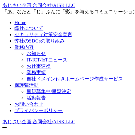
あじさい企画 合同会社/AJSK LLC
「あ」なたと「じ」ぶんに「彩」を与えるコミュニケーショ
Home
弊社について
セキュリティ対策安全宣言
弊社のSDGsの取り組み
業務内容
お知らせ
IT/ICT/IoTニュース
お仕事連携
業務実績
自社ドメイン付きホームページ作成サービス
保護猫活動
里親募集中/里親決定
活動報告
お問い合わせ
プライバシーポリシー
あじさい企画 合同会社/AJSK LLC