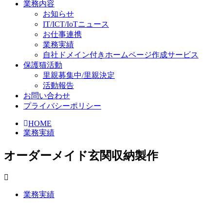
業務内容
お知らせ
IT/ICT/IoTニュース
お仕事連携
業務実績
自社ドメイン付きホームページ作成サービス
保護猫活動
里親募集中/里親決定
活動報告
お問い合わせ
プライバシーポリシー
HOME
業務実績
オーダーメイド玄関収納製作
業務実績