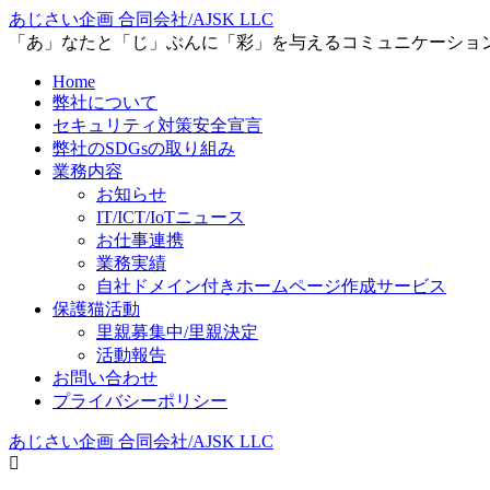
あじさい企画 合同会社/AJSK LLC
「あ」なたと「じ」ぶんに「彩」を与えるコミュニケーショ
Home
弊社について
セキュリティ対策安全宣言
弊社のSDGsの取り組み
業務内容
お知らせ
IT/ICT/IoTニュース
お仕事連携
業務実績
自社ドメイン付きホームページ作成サービス
保護猫活動
里親募集中/里親決定
活動報告
お問い合わせ
プライバシーポリシー
あじさい企画 合同会社/AJSK LLC